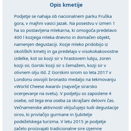
Opis kmetije
Podjetje se nahaja ob nacionalnem parku Fruška
gora, v majhni vasici Jazak. Na posestvu v izmeri 1
ha so postavljena mlekarna, ki omogoča predelavo
400 l kozjega mleka dnevno in domačen objekt,
namenjen degustaciji. Kozje mleko pridobijo iz
okoliških kmetij in ga predelajo v visokokakovostne
izdelke, kot so kozji sir v hrastovem lubju, zoren
kozji sir, Gorski kozji sir s čemažem, kozji sir v
olivnem olju itd. Z Gorskim sirom so leta 2017 v
Londonu osvojili bronasto medaljo na tekmovanju
»World Cheese Award« (največje sirarsko
ocenjevanje na svetu). V podjetju so zaposlene 4
osebe, od tega ena oseba za skrajšani delovni čas.
Večnamenske aktivnosti vključujejo tudi degustacije
sirov, ki privlačijo gurmane in ljubitelje
podeželskega turizma. V letu 2015 je podjetje
začelo proizvajati tradicionalne sire izjemne