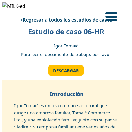
Saltar
al
Regresar a todos los estudios de casos
contenido
Iniciar Sesión
Estudio de caso 06-HR
INICIO
Igor Tomaić
PROGRAMA FORMATIVO
Para leer el documento de trabajo, por favor
ESTUDIOS DE CASO
ACERCA DE
DESCARGAR
Spanish
Introducción
Igor Tomaić es un joven empresario rural que
dirige una empresa familiar, Tomaić Commerce
Ltd., y una explotación familiar, junto con su padre
Vladimir. Su empresa familiar tiene varios años de