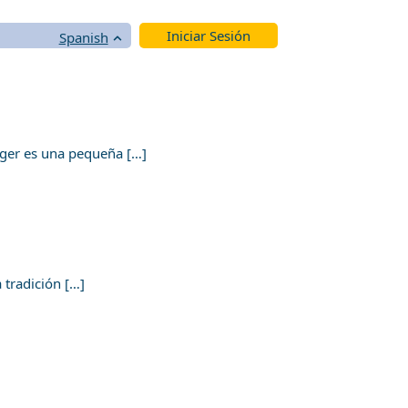
Iniciar Sesión
Spanish
rger es una pequeña […]
 tradición […]