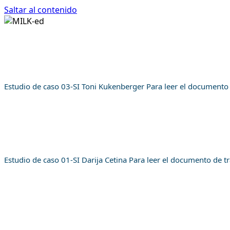
Saltar al contenido
INICIO
PROGRAMA FORMATIVO
ESTUDIOS DE 
Iniciar Sesión
INICIO
Estudio de caso 03-SI Toni Kukenberger Para leer el documento
PROGRAMA FORMATIVO
ESTUDIOS DE CASO
ACERCA DE
Spanish
Estudio de caso 01-SI Darija Cetina Para leer el documento de tr