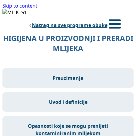
Skip to content
Natrag na sve programe obuke
Prijavite
HIGIJENA U PROIZVODNJI I PRERADI
NASLOVNICA
MLIJEKA
PROGRAM OBUKE
STUDIJE SLUČAJA
O PROJEKTU
preuzimanja
Croatian
uvod i definicije
opasnosti koje se mogu prenijeti
kontaminiranim mlijekom