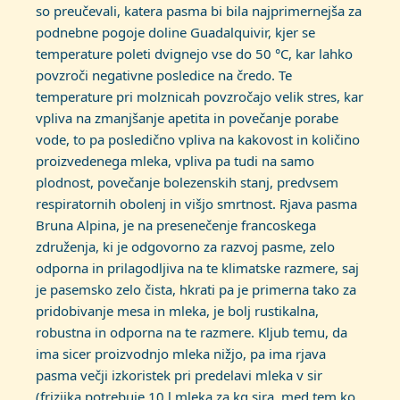
so preučevali, katera pasma bi bila najprimernejša za
podnebne pogoje doline Guadalquivir, kjer se
temperature poleti dvignejo vse do 50 °C, kar lahko
povzroči negativne posledice na čredo. Te
temperature pri molznicah povzročajo velik stres, kar
vpliva na zmanjšanje apetita in povečanje porabe
vode, to pa posledično vpliva na kakovost in količino
proizvedenega mleka, vpliva pa tudi na samo
plodnost, povečanje bolezenskih stanj, predvsem
respiratornih obolenj in višjo smrtnost. Rjava pasma
Bruna Alpina, je na presenečenje francoskega
združenja, ki je odgovorno za razvoj pasme, zelo
odporna in prilagodljiva na te klimatske razmere, saj
je pasemsko zelo čista, hkrati pa je primerna tako za
pridobivanje mesa in mleka, je bolj rustikalna,
robustna in odporna na te razmere. Kljub temu, da
ima sicer proizvodnjo mleka nižjo, pa ima rjava
pasma večji izkoristek pri predelavi mleka v sir
(frizijka potrebuje 10 l mleka za kg sira, med tem ko