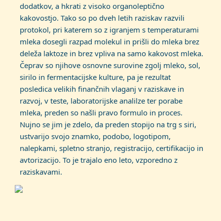
dodatkov, a hkrati z visoko organoleptično
kakovostjo. Tako so po dveh letih raziskav razvili
protokol, pri katerem so z igranjem s temperaturami
mleka dosegli razpad molekul in prišli do mleka brez
deleža laktoze in brez vpliva na samo kakovost mleka.
Čeprav so njihove osnovne surovine zgolj mleko, sol,
sirilo in fermentacijske kulture, pa je rezultat
posledica velikih finančnih vlaganj v raziskave in
razvoj, v teste, laboratorijske analilze ter porabe
mleka, preden so našli pravo formulo in proces.
Nujno se jim je zdelo, da preden stopijo na trg s siri,
ustvarijo svojo znamko, podobo, logotipom,
nalepkami, spletno stranjo, registracijo, certifikacijo in
avtorizacijo. To je trajalo eno leto, vzporedno z
raziskavami.