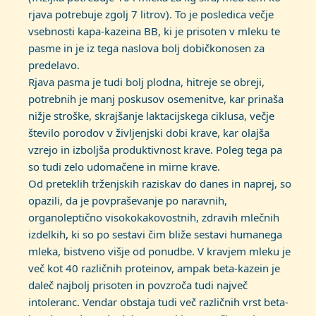
rjava potrebuje zgolj 7 litrov). To je posledica večje
vsebnosti kapa-kazeina BB, ki je prisoten v mleku te
pasme in je iz tega naslova bolj dobičkonosen za
predelavo.
Rjava pasma je tudi bolj plodna, hitreje se obreji,
potrebnih je manj poskusov osemenitve, kar prinaša
nižje stroške, skrajšanje laktacijskega ciklusa, večje
število porodov v življenjski dobi krave, kar olajša
vzrejo in izboljša produktivnost krave. Poleg tega pa
so tudi zelo udomačene in mirne krave.
Od preteklih trženjskih raziskav do danes in naprej, so
opazili, da je povpraševanje po naravnih,
organoleptično visokokakovostnih, zdravih mlečnih
izdelkih, ki so po sestavi čim bliže sestavi humanega
mleka, bistveno višje od ponudbe. V kravjem mleku je
več kot 40 različnih proteinov, ampak beta-kazein je
daleč najbolj prisoten in povzroča tudi največ
intoleranc. Vendar obstaja tudi več različnih vrst beta-