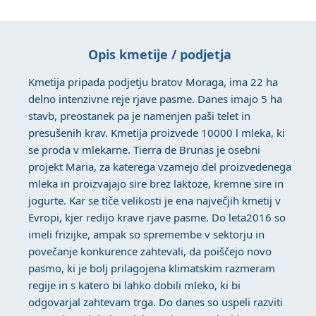
Opis kmetije / podjetja
Kmetija pripada podjetju bratov Moraga, ima 22 ha
delno intenzivne reje rjave pasme. Danes imajo 5 ha
stavb, preostanek pa je namenjen paši telet in
presušenih krav. Kmetija proizvede 10000 l mleka, ki
se proda v mlekarne. Tierra de Brunas je osebni
projekt Maria, za katerega vzamejo del proizvedenega
mleka in proizvajajo sire brez laktoze, kremne sire in
jogurte. Kar se tiče velikosti je ena največjih kmetij v
Evropi, kjer redijo krave rjave pasme. Do leta2016 so
imeli frizijke, ampak so spremembe v sektorju in
povečanje konkurence zahtevali, da poiščejo novo
pasmo, ki je bolj prilagojena klimatskim razmeram
regije in s katero bi lahko dobili mleko, ki bi
odgovarjal zahtevam trga. Do danes so uspeli razviti