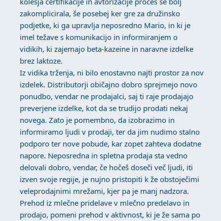
kolesja certifikacije in avtorizacije proces še bolj
zakomplicirala, še posebej ker gre za družinsko
podjetke, ki ga upravlja neposredno Mario, in ki je
imel težave s komunikacijo in informiranjem o
vidikih, ki zajemajo beta-kazeine in naravne izdelke
brez laktoze.
Iz vidika trženja, ni bilo enostavno najti prostor za nov
izdelek. Distributorji običajno dobro sprejmejo novo
ponudbo, vendar ne prodajalci, saj ti raje prodajajo
preverjene izdelke, kot da se trudijo prodati nekaj
novega. Zato je pomembno, da izobrazimo in
informiramo ljudi v prodaji, ter da jim nudimo stalno
podporo ter nove pobude, kar zopet zahteva dodatne
napore. Neposredna in spletna prodaja sta vedno
delovali dobro, vendar, če hočeš doseči več ljudi, iti
izven svoje regije, je nujno pristopiti k že obstoječimi
veleprodajnimi mrežami, kjer pa je manj nadzora.
Prehod iz mlečne pridelave v mlečno predelavo in
prodajo, pomeni prehod v aktivnost, ki je že sama po