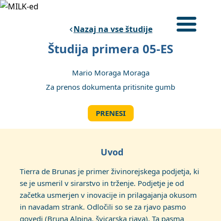
Skip
to
Nazaj na vse študije
content
Prijavite
Študija primera 05-ES
DOMOV
Mario Moraga Moraga
PROGRAM USPOSABLJANJA
Za prenos dokumenta pritisnite gumb
ŠTUDIJE PRIMEROV
O PROJEKTU
PRENESI
Slovenian
Uvod
Tierra de Brunas je primer živinorejskega podjetja, ki
se je usmeril v sirarstvo in trženje. Podjetje je od
začetka usmerjen v inovacije in prilagajanja okusom
in navadam strank. Odločili so se za rjavo pasmo
govedi (Bruna Alpina, švicarska rjava). Ta pasma