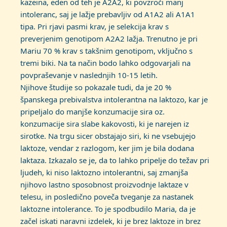
kazeina, eden od teh je A2A2, ki povzroči manj
intoleranc, saj je lažje prebavljiv od A1A2 ali A1A1
tipa. Pri rjavi pasmi krav, je selekcija krav s
preverjenim genotipom A2A2 lažja. Trenutno je pri
Mariu 70 % krav s takšnim genotipom, vključno s
tremi biki. Na ta način bodo lahko odgovarjali na
povpraševanje v naslednjih 10-15 letih.
Njihove študije so pokazale tudi, da je 20 %
španskega prebivalstva intolerantna na laktozo, kar je
pripeljalo do manjše konzumacije sira oz.
konzumacije sira slabe kakovosti, ki je narejen iz
sirotke. Na trgu sicer obstajajo siri, ki ne vsebujejo
laktoze, vendar z razlogom, ker jim je bila dodana
laktaza. Izkazalo se je, da to lahko pripelje do težav pri
ljudeh, ki niso laktozno intolerantni, saj zmanjša
njihovo lastno sposobnost proizvodnje laktaze v
telesu, in posledično poveča tveganje za nastanek
laktozne intolerance. To je spodbudilo Maria, da je
začel iskati naravni izdelek, ki je brez laktoze in brez