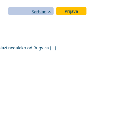
Prijava
Serbian
alazi nedaleko od Rugvica […]