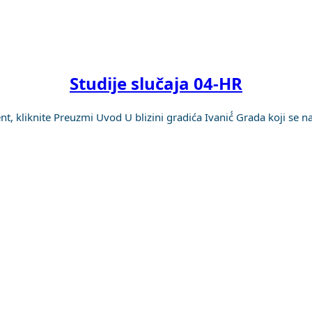
E SLUČAJA
O NAMA
Studije slučaja 04-HR
, kliknite Preuzmi Uvod U blizini gradića Ivanić́ Grada koji se n