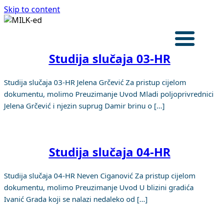
Skip to content
Prijavite
Studija slučaja 03-HR
NASLOVNICA
Studija slučaja 03-HR Jelena Grčević Za pristup cijelom
PROGRAM OBUKE
dokumentu, molimo Preuzimanje Uvod Mladi poljoprivrednici
STUDIJE SLUČAJA
Jelena Grčević i njezin suprug Damir brinu o […]
O PROJEKTU
Croatian
Studija slučaja 04-HR
Studija slučaja 04-HR Neven Ciganović Za pristup cijelom
dokumentu, molimo Preuzimanje Uvod U blizini gradića
Ivanić Grada koji se nalazi nedaleko od […]