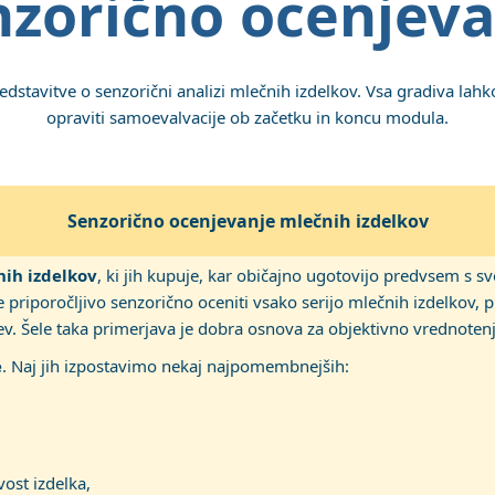
nzorično ocenjeva
stavitve o senzorični analizi mlečnih izdelkov. Vsa gradiva lahk
opraviti samoevalvacije ob začetku in koncu modula.
senzorično ocenjevanje mlečnih izdelkov
ih izdelkov
, ki jih kupuje, kar običajno ugotovijo predvsem s sv
e priporočljivo senzorično oceniti vsako serijo mlečnih izdelkov, 
ev. Šele taka primerjava je dobra osnova za objektivno vrednotenj
e
. Naj jih izpostavimo nekaj najpomembnejših:
ost izdelka,