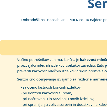
Se
Dobrodošli na usposabljanju MILK-ed. Tu najdete pred
Večino potrošnikov zanima, kakšna je
kakovost mlečn
proizvajalci mlečnih izdelkov vsekakor zavedati. Zato j
preveriti kakovost mlečnih izdelkov drugih proizvajalc
Senzorično ocenjevanje izvajamo
za različne namen
za oceno lastnosti končnih izdelkov,
pri kontroli kakovosti surovin,
pri načrtovanju in razvijanju novih izdelkov,
pri spremljanju vpliva surovin in dodatkov na kakov