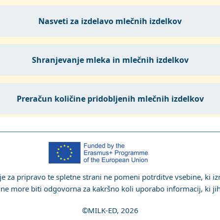
nasveti za izdelavo mlečnih izdelkov
shranjevanje mleka in mlečnih izdelkov
preračun količine pridobljenih mlečnih izdelkov
 za pripravo te spletne strani ne pomeni potrditve vsebine, ki izr
ne more biti odgovorna za kakršno koli uporabo informacij, ki ji
©MILK-ED, 2026